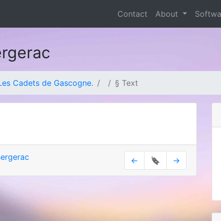
Contact
About
Softw
ergerac
Les Cadets de Gascogne.
§ Text
ergerac
←
🔖
→