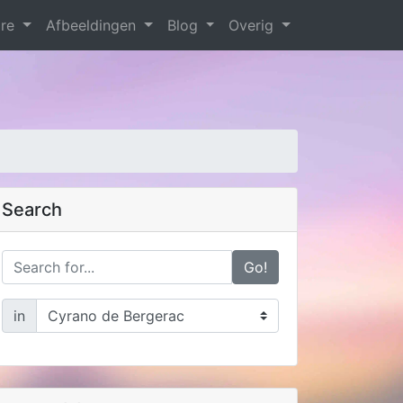
are
Afbeeldingen
Blog
Overig
Search
Go!
in