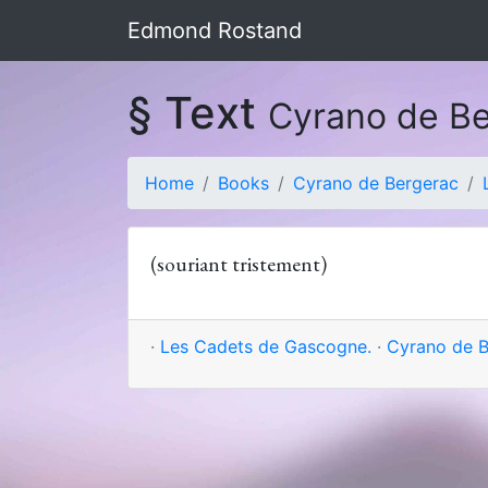
Edmond Rostand
§ Text
Cyrano de B
Home
Books
Cyrano de Bergerac
(souriant tristement)
·
Les Cadets de Gascogne.
·
Cyrano de B