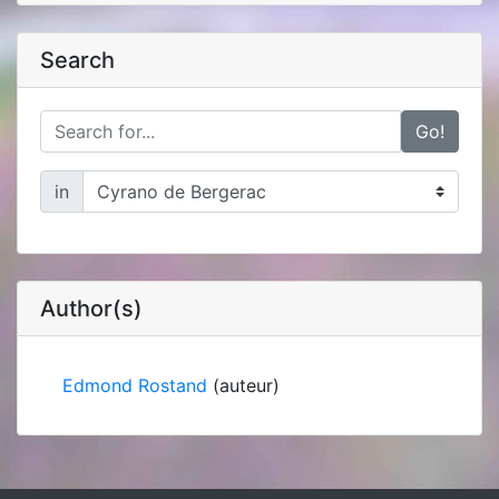
Search
Go!
in
Author(s)
Edmond Rostand
(auteur)