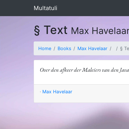
Multatuli
§ Text
Max Havelaa
Home
Books
Max Havelaar
§ T
Over den afkeer der Maleiers van den Jav
·
Max Havelaar