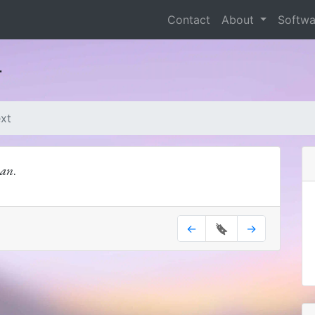
Contact
About
Softw
r
ext
aan
.
←
🔖
→