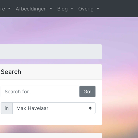
are
Afbeeldingen
Blog
Overig
Search
Go!
in