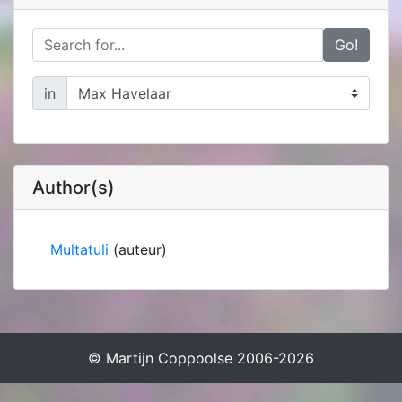
Go!
in
Author(s)
Multatuli
(auteur)
© Martijn Coppoolse 2006-2026