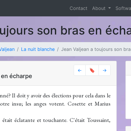
Contact
About
Softw
oujours son bras en éc
Valjean
La nuit blanche
Jean Valjean a toujours son br
←
🔖
→
s en écharpe
onné? Il doit y avoir des élections pour cela dans le
otre insu; les anges votent. Cosette et Marius
e, était éclatante et touchante. C'était Toussaint,