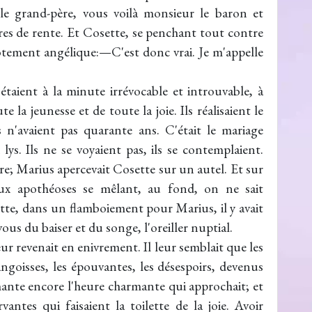
le grand-père, vous voilà monsieur le baron et
res de rente. Et Cosette, se penchant tout contre
chotement angélique:—C'est donc vrai. Je m'appelle
 étaient à la minute irrévocable et introuvable, à
e la jeunesse et de toute la joie. Ils réalisaient le
s n'avaient pas quarante ans. C'était le mariage
lys. Ils ne se voyaient pas, ils se contemplaient.
re; Marius apercevait Cosette sur un autel. Et sur
deux apothéoses se mêlant, au fond, on ne sait
e, dans un flamboiement pour Marius, il y avait
-vous du baiser et du songe, l'oreiller nuptial.
ur revenait en enivrement. Il leur semblait que les
 angoisses, les épouvantes, les désespoirs, devenus
mante encore l'heure charmante qui approchait; et
vantes qui faisaient la toilette de la joie. Avoir