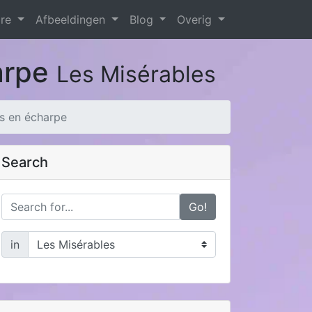
are
Afbeeldingen
Blog
Overig
harpe
Les Misérables
as en écharpe
Search
Go!
in