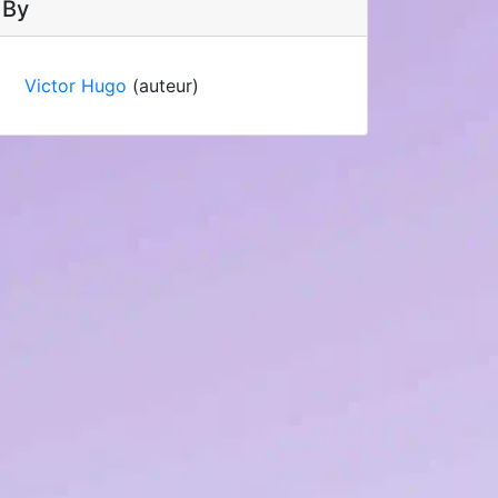
By
Victor Hugo
(auteur)