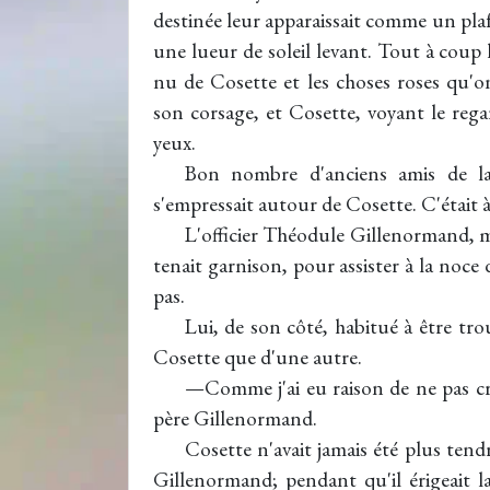
destinée leur apparaissait comme un plafo
une lueur de soleil levant. Tout à coup
nu de Cosette et les choses roses qu'on
son corsage, et Cosette, voyant le rega
yeux.
Bon nombre d'anciens amis de la 
s'empressait autour de Cosette. C'était 
L'officier Théodule Gillenormand, ma
tenait garnison, pour assister à la noc
pas.
Lui, de son côté, habitué à être tro
Cosette que d'une autre.
—Comme j'ai eu raison de ne pas croir
père Gillenormand.
Cosette n'avait jamais été plus tendr
Gillenormand; pendant qu'il érigeait la