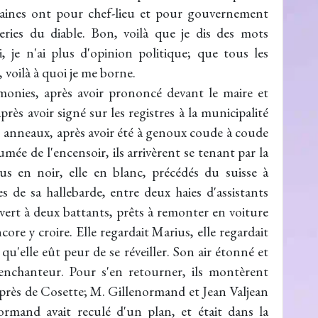
maines ont pour chef-lieu et pour gouvernement
leries du diable. Bon, voilà que je dis des mots
je n'ai plus d'opinion politique; que tous les
, voilà à quoi je me borne.
émonies, après avoir prononcé devant le maire et
près avoir signé sur les registres à la municipalité
urs anneaux, après avoir été à genoux coude à coude
mée de l'encensoir, ils arrivèrent se tenant par la
us en noir, elle en blanc, précédés du suisse à
es de sa hallebarde, entre deux haies d'assistants
ouvert à deux battants, prêts à remonter en voiture
core y croire. Elle regardait Marius, elle regardait
it qu'elle eût peur de se réveiller. Son air étonné et
'enchanteur. Pour s'en retourner, ils montèrent
près de Cosette; M. Gillenormand et Jean Valjean
enormand avait reculé d'un plan, et était dans la