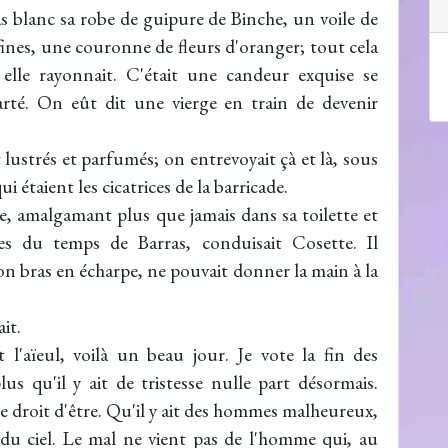
as blanc sa robe de guipure de Binche, un voile de
 fines, une couronne de fleurs d'oranger; tout cela
 elle rayonnait. C'était une candeur exquise se
larté. On eût dit une vierge en train de devenir
lustrés et parfumés; on entrevoyait çà et là, sous
ui étaient les cicatrices de la barricade.
e, amalgamant plus que jamais dans sa toilette et
es du temps de Barras, conduisait Cosette. Il
son bras en écharpe, ne pouvait donner la main à la
it.
 l'aïeul, voilà un beau jour. Je vote la fin des
plus qu'il y ait de tristesse nulle part désormais.
s le droit d'être. Qu'il y ait des hommes malheureux,
 du ciel. Le mal ne vient pas de l'homme qui, au